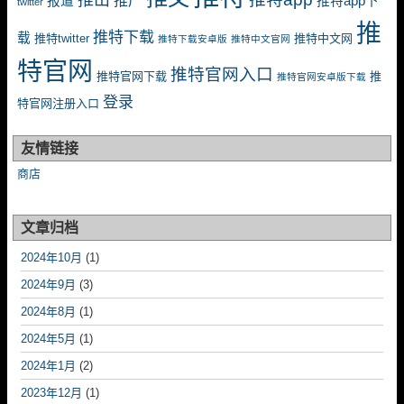
推广
报道
推特app下
twitter
推
推特下载
载
推特twitter
推特中文网
推特下载安卓版
推特中文官网
特官网
推特官网入口
推特官网下载
推
推特官网安卓版下载
登录
特官网注册入口
友情链接
商店
文章归档
2024年10月
(1)
2024年9月
(3)
2024年8月
(1)
2024年5月
(1)
2024年1月
(2)
2023年12月
(1)