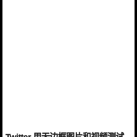
Twitter 用无边框图片和视频测试