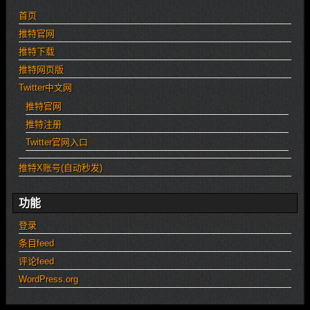
首页
推特官网
推特下载
推特网页版
Twitter中文网
推特官网
推特注册
Twitter官网入口
推特X账号(自动秒发)
功能
登录
条目feed
评论feed
WordPress.org