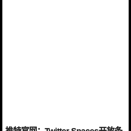
推特官网：Twitter Spaces开放条