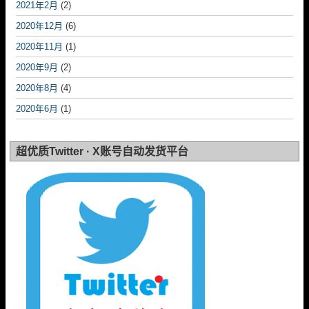
2021年2月
(2)
2020年12月
(6)
2020年11月
(1)
2020年9月
(2)
2020年8月
(4)
2020年6月
(1)
超优质Twitter · X账号自动发货平台