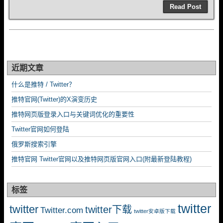
Read Post
近期文章
什么是推特 / Twitter？
推特官网(Twitter)的X演变历史
推特网页版登录入口与关键词优化的重要性
Twitter官网如何登陆
俄罗斯搜索引擎
推特官网 Twitter官网以及推特网页版官网入口(附最新登陆教程)
标签
twitter
twitter
twitter下载
Twitter.com
twitter安卓版下载