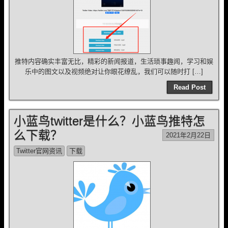
推特内容确实丰富无比，精彩的新闻报道，生活琐事趣闻，学习和娱
乐中的图文以及视频绝对让你眼花缭乱，我们可以随时打 […]
Read Post
小蓝鸟twitter是什么？小蓝鸟推特怎
么下载？
2021年2月22日
Twitter官网资讯
下载