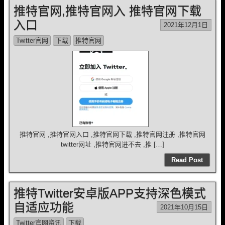
推特官网,推特官网入 推特官网下载
入口
2021年12月1日
Twitter官网
下载
推特官网
推特官网 ,推特官网入口 ,推特官网下载 ,推特官网注册 ,推特官网
twitter网址 ,推特官网进不去 ,推 […]
Read Post
推特Twitter安卓版APP支持深色模式
自适应功能
2021年10月15日
Twitter官网资讯
下载