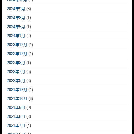
2024年9月
(3)
2024年8月
(1)
2024年5月
(1)
2024年1月
(2)
2023年12月
(1)
2022年12月
(1)
2022年8月
(1)
2022年7月
(5)
2022年5月
(3)
2021年12月
(1)
2021年10月
(8)
2021年9月
(9)
2021年8月
(3)
2021年7月
(4)