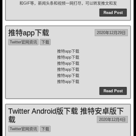
和GIF等，新闻头条和视频一网打尽，可以转发推文和发
Read Post
推特app下载
2020年12月29日
Twitter官网资讯
下载
推特app下载
推特app下载
推特app下载
推特app下载
推特app下载
推特app下载
Read Post
Twitter Android版下载 推特安卓版下
载
2020年12月4日
Twitter官网资讯
下载