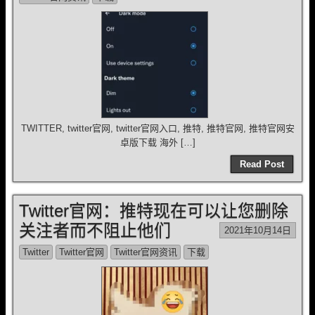
TWITTER, twitter官网, twitter官网入口, 推特, 推特官网, 推特官网安
卓版下载 海外 […]
Read Post
Twitter官网：推特现在可以让您删除
关注者而不阻止他们
2021年10月14日
Twitter
Twitter官网
Twitter官网资讯
下载