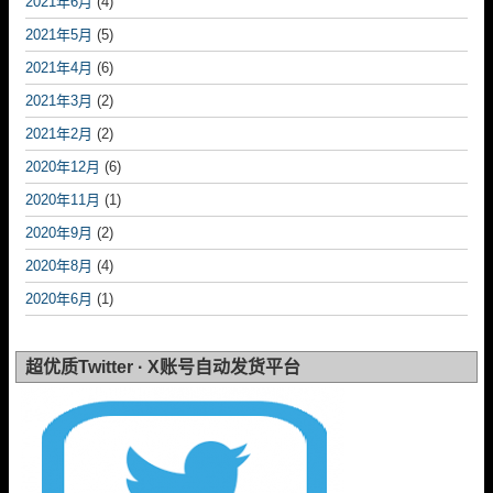
2021年6月
(4)
2021年5月
(5)
2021年4月
(6)
2021年3月
(2)
2021年2月
(2)
2020年12月
(6)
2020年11月
(1)
2020年9月
(2)
2020年8月
(4)
2020年6月
(1)
超优质Twitter · X账号自动发货平台