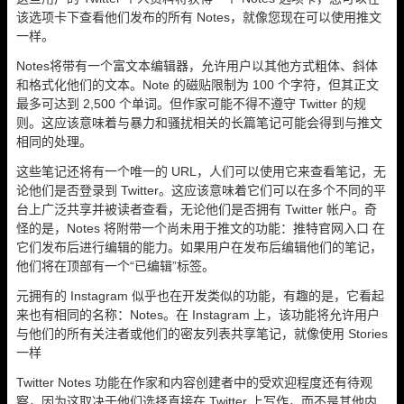
该选项卡下查看他们发布的所有 Notes，就像您现在可以使用推文
一样。
Notes将带有一个富文本编辑器，允许用户以其他方式粗体、斜体
和格式化他们的文本。Note 的磁贴限制为 100 个字符，但其正文
最多可达到 2,500 个单词。但作家可能不得不遵守 Twitter 的规
则。这应该意味着与暴力和骚扰相关的长篇笔记可能会得到与推文
相同的处理。
这些笔记还将有一个唯一的 URL，人们可以使用它来查看笔记，无
论他们是否登录到 Twitter。这应该意味着它们可以在多个不同的平
台上广泛共享并被读者查看，无论他们是否拥有 Twitter 帐户。奇
怪的是，Notes 将附带一个尚未用于推文的功能：推特官网入口 在
它们发布后进行编辑的能力。如果用户在发布后编辑他们的笔记，
他们将在顶部有一个“已编辑”标签。
元拥有的 Instagram 似乎也在开发类似的功能，有趣的是，它看起
来也有相同的名称：Notes。在 Instagram 上，该功能将允许用户
与他们的所有关注者或他们的密友列表共享笔记，就像使用 Stories
一样
Twitter Notes 功能在作家和内容创建者中的受欢迎程度还有待观
察，因为这取决于他们选择直接在 Twitter 上写作，而不是其他内