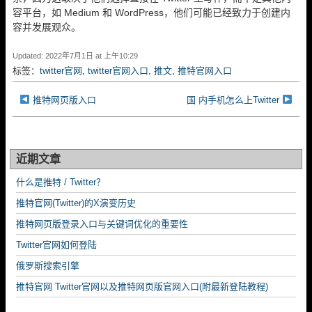
容平台，如 Medium 和 WordPress，他们可能已经致力于创建内
容并发展观众。
Updated: 2022年7月1日 at 上午10:29
标签：
twitter官网
,
twitter官网入口
,
推文
,
推特官网入口
推特网页版入口
国 内手机怎么上Twitter
近期文章
什么是推特 / Twitter？
推特官网(Twitter)的X演变历史
推特网页版登录入口与关键词优化的重要性
Twitter官网如何登陆
俄罗斯搜索引擎
推特官网 Twitter官网以及推特网页版官网入口(附最新登陆教程)