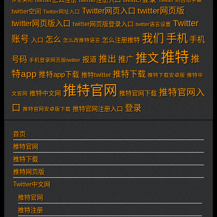
twitter网页版
Twitter网页入口
twitter空间
Twitter网址入口
Twitter
twitter网页版入口
twitter网页版登录入口
twitter语言设置
我们
手机
账号
怎么
手机
入口
怎么注册推特
怎么改推特语言
推特
推文
推
推出
号码
推广
报道
手机登录网页版twitter
特app
推特下载
推特app下载
推特twitter
推特下载安卓版
推特中
推特官网
推特官网入
推特中文网
推特官网下载
文官网
口
登录
推特官网注册入口
推特官网安卓版下载
首页
推特官网
推特下载
推特网页版
Twitter中文网
推特官网
推特注册