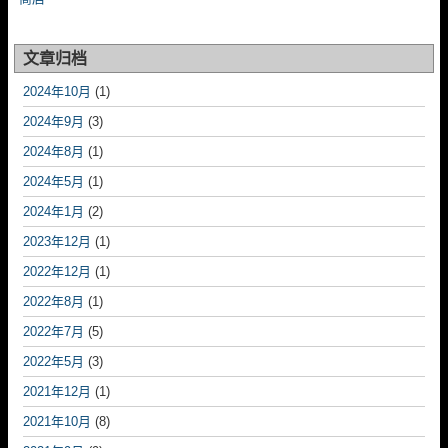
文章归档
2024年10月
(1)
2024年9月
(3)
2024年8月
(1)
2024年5月
(1)
2024年1月
(2)
2023年12月
(1)
2022年12月
(1)
2022年8月
(1)
2022年7月
(5)
2022年5月
(3)
2021年12月
(1)
2021年10月
(8)