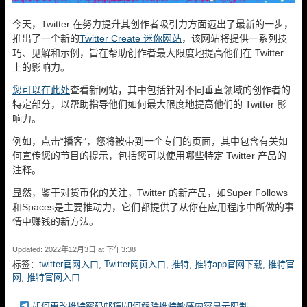
今天，Twitter 在努力提升其创作者吸引力方面迈出了最新的一步，
推出了一个新的
Twitter Create 迷你网站
，该网站将提供一系列技
巧、见解和示例，旨在帮助创作者最大限度地提高他们在 Twitter
上的影响力。
您可以在此处
查看新网站，其中包括针对不同垂直领域的创作者的
特定部分，以帮助指导他们如何最大限度地提高他们的 Twitter 影
响力。
例如，点击“播客”，您将被带到一个专门的页面，其中包含有关如
何宣传您的节目的提示，包括您可以使用哪些特定 Twitter 产品的
注释。
显然，鉴于对货币化的关注，Twitter 的新产品，如Super Follows
和Spaces是主要推动力，它们都提供了从你在应用程序中所做的事
情中赚钱的新方法。
Updated: 2022年12月3日 at 下午3:38
标签：
twitter官网入口
,
Twitter网页入口
,
推特
,
推特app官网下载
,
推特官
网
,
推特官网入口
如何更改推特密码邮箱|如何解除推特敏感内容显示限制