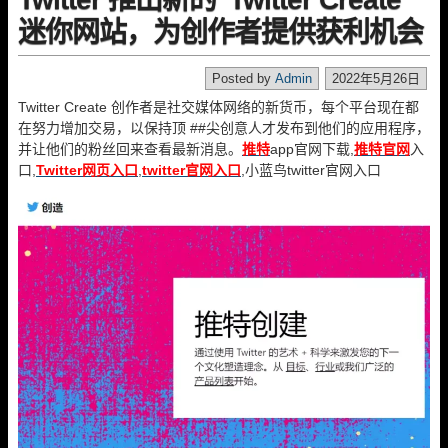
迷你网站，为创作者提供获利机会
Posted by
Admin
2022年5月26日
Twitter Create 创作者是社交媒体网络的新货币，每个平台现在都
在努力增加交易，以保持顶 ##尖创意人才发布到他们的应用程序，
并让他们的粉丝回来查看最新消息。
推特
app官网下载,
推特官网
入
口,
Twitter网页入口
,
twitter官网入口
,小蓝鸟twitter官网入口