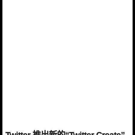
Twitter 推出新的“Twitter Create”