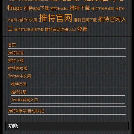
特app
推特下载
推特app下载
推特twitter
推特下载安卓版
推特中
推特官网
推特官网入
推特中文网
推特官网下载
文官网
口
登录
推特官网注册入口
推特官网安卓版下载
首页
推特官网
推特下载
推特网页版
Twitter中文网
推特官网
推特注册
Twitter官网入口
推特X账号(自动秒发)
功能