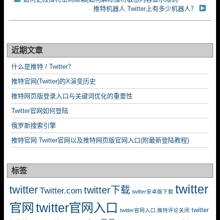
推特机器人 Twitter上有多少机器人？
近期文章
什么是推特 / Twitter？
推特官网(Twitter)的X演变历史
推特网页版登录入口与关键词优化的重要性
Twitter官网如何登陆
俄罗斯搜索引擎
推特官网 Twitter官网以及推特网页版官网入口(附最新登陆教程)
标签
twitter
twitter
twitter下载
Twitter.com
twitter安卓版下载
官网
twitter官网入口
twitter
twitter官网入口.推特评论关闭