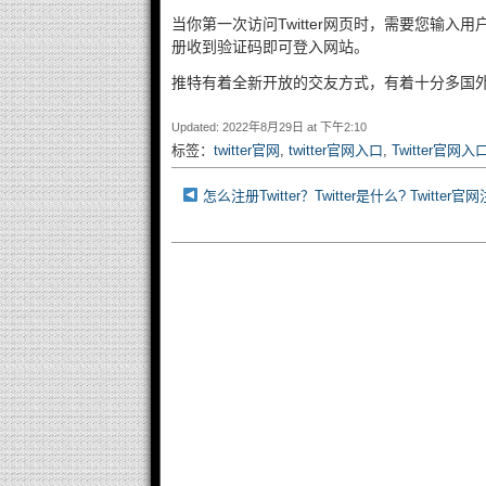
当你第一次访问Twitter网页时，需要您输
册收到验证码即可登入网站。
推特有着全新开放的交友方式，有着十分多国外一线
Updated: 2022年8月29日 at 下午2:10
标签：
twitter官网
,
twitter官网入口
,
Twitter官网
怎么注册Twitter？Twitter是什么? Twit