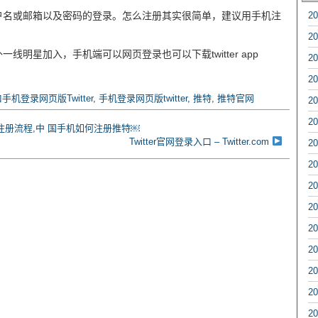
入用户名或邮箱以及密码的登录。怎么注册其实很简单，建议用手机注
2
2
明星加入，手机端可以网页登录也可以下载twitter app
2
2
入口手机登录网页版Twitter
,
手机登录网页版twitter
,
推特
,
推特官网
2
2
ter官网注册流程,中 国手机如何注册推特￼
Twitter官网登录入口 – Twitter.com
2
2
2
2
2
2
2
2
2