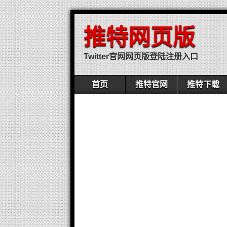
推特网页版
Twitter官网网页版登陆注册入口
首页
推特官网
推特下载