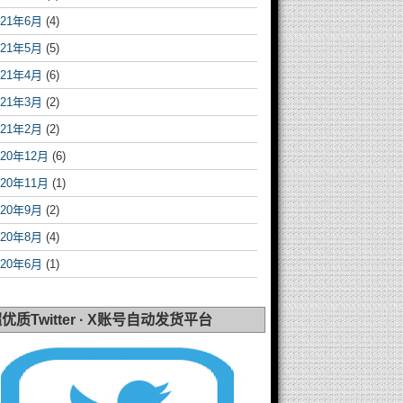
021年6月
(4)
021年5月
(5)
021年4月
(6)
021年3月
(2)
021年2月
(2)
020年12月
(6)
020年11月
(1)
020年9月
(2)
020年8月
(4)
020年6月
(1)
优质Twitter · X账号自动发货平台