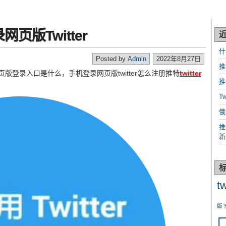
网页版Twitter
什
Posted by
Admin
2022年8月27日
推
页版登录入口是什么，手机登录网页版twitter怎么注册推特
twitter
推
T
俄
推
新
tw
版