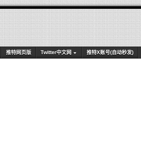
推特网页版
Twitter中文网
推特X账号(自动秒发)