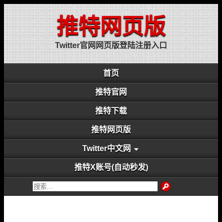
推特网页版
Twitter官网网页版登陆注册入口
首页
推特官网
推特下载
推特网页版
Twitter中文网
推特X账号(自动秒发)