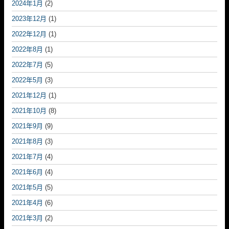
2024年1月
(2)
2023年12月
(1)
2022年12月
(1)
2022年8月
(1)
2022年7月
(5)
2022年5月
(3)
2021年12月
(1)
2021年10月
(8)
2021年9月
(9)
2021年8月
(3)
2021年7月
(4)
2021年6月
(4)
2021年5月
(5)
2021年4月
(6)
2021年3月
(2)