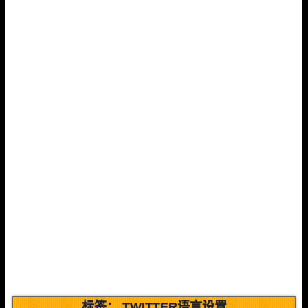
标签：
TWITTER语言设置