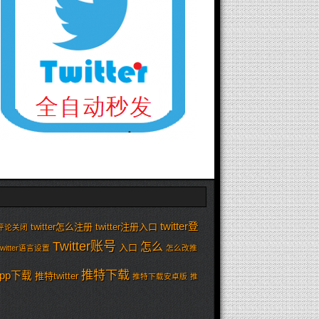
twitter登
twitter怎么注册
twitter注册入口
特评论关闭
Twitter账号
怎么
入口
twitter语言设置
怎么改推
推特下载
pp下载
推特twitter
推特下载安卓版
推