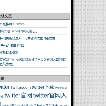
近期文章
么是推特 / Twitter？
特官网(Twitter)的X演变历史
特网页版登录入口与关键词优化的重要性
witter官网如何登陆
罗斯搜索引擎
特官网 Twitter官网以及推特网页版官网入口(附最
登陆教程)
标签
itter
twitter下载
Twitter.com
twitter安卓
twitter官网
twitter官网入
下载
口
twitter怎么注册
twitter
twitter官网入口.推特评论关闭