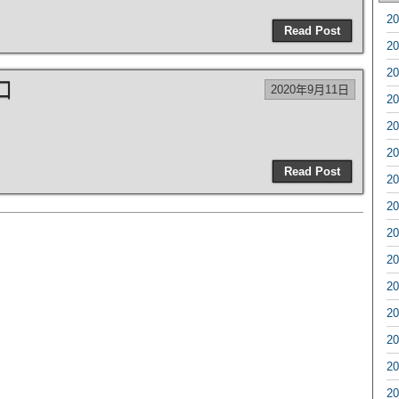
2
Read Post
2
2
口
2020年9月11日
2
2
2
Read Post
2
2
2
2
2
2
2
2
2