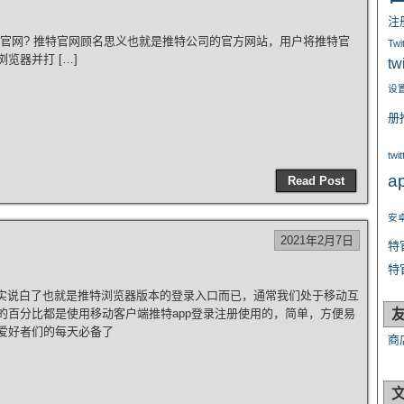
注
特官网? 推特官网顾名思义也就是推特公司的官方网站，用户将推特官
Tw
览器并打 […]
t
设
册
twit
a
Read Post
安
2021年2月7日
特
特
入口其实说白了也就是推特浏览器版本的登录入口而已，通常我们处于移动互
的百分比都是使用移动客户端推特app登录注册使用的，简单，方便易
爱好者们的每天必备了
商