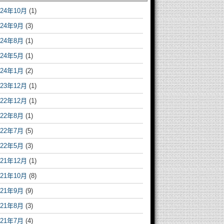
024年10月
(1)
024年9月
(3)
024年8月
(1)
024年5月
(1)
024年1月
(2)
023年12月
(1)
022年12月
(1)
022年8月
(1)
022年7月
(5)
022年5月
(3)
021年12月
(1)
021年10月
(8)
021年9月
(9)
021年8月
(3)
021年7月
(4)