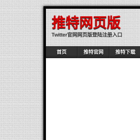
推特网页版
Twitter官网网页版登陆注册入口
首页
推特官网
推特下载