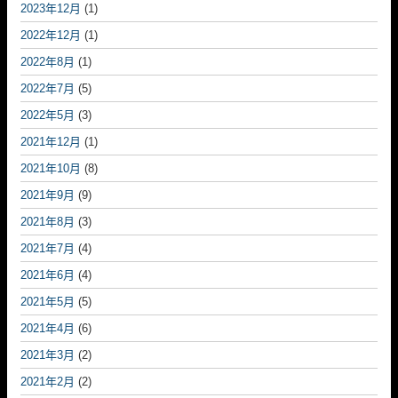
2023年12月
(1)
2022年12月
(1)
2022年8月
(1)
2022年7月
(5)
2022年5月
(3)
2021年12月
(1)
2021年10月
(8)
2021年9月
(9)
2021年8月
(3)
2021年7月
(4)
2021年6月
(4)
2021年5月
(5)
2021年4月
(6)
2021年3月
(2)
2021年2月
(2)