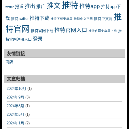
推特
推文
推特app
推出
推广
报道
推特app下
twitter
推
推特下载
载
推特twitter
推特中文网
推特下载安卓版
推特中文官网
特官网
推特官网入口
推特官网下载
推
推特官网安卓版下载
登录
特官网注册入口
友情链接
商店
文章归档
2024年10月
(1)
2024年9月
(3)
2024年8月
(1)
2024年5月
(1)
2024年1月
(2)