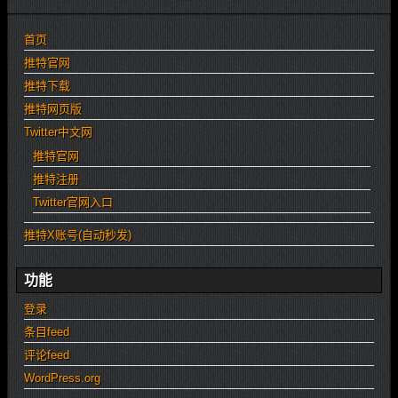
首页
推特官网
推特下载
推特网页版
Twitter中文网
推特官网
推特注册
Twitter官网入口
推特X账号(自动秒发)
功能
登录
条目feed
评论feed
WordPress.org